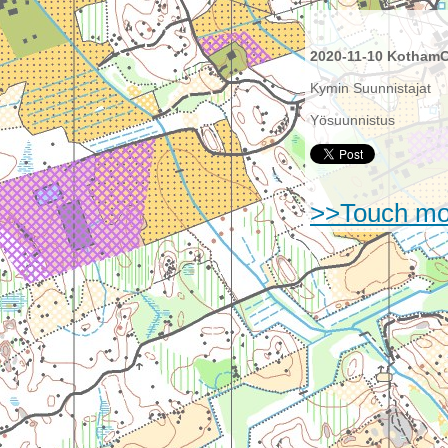
2020-11-10 KothamC
Kymin Suunnistajat
Yösuunnistus
>>Touch m