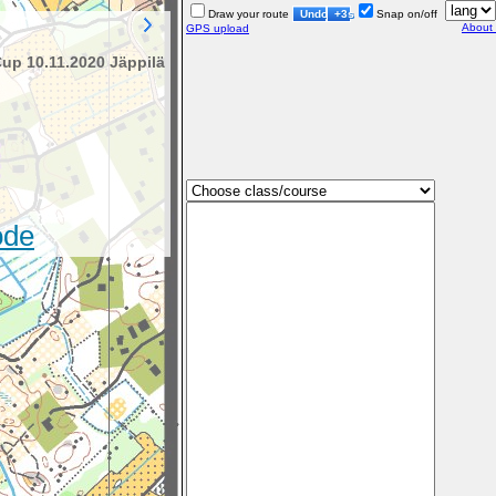
Draw your route
Undo
+3s
Snap on/off
About
GPS upload
up 10.11.2020 Jäppilä
ode